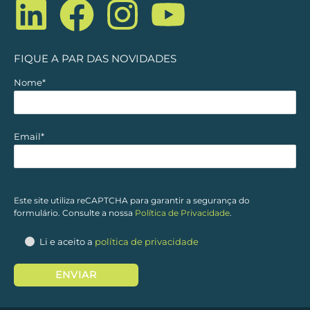
i
a
n
o
n
c
s
u
FIQUE A PAR DAS NOVIDADES
k
e
t
t
Nome*
e
b
a
u
Email*
d
o
g
b
i
o
r
e
Este site utiliza reCAPTCHA para garantir a segurança do
formulário. Consulte a nossa
Política de Privacidade
.
n
k
a
Li e aceito a
política de privacidade
m