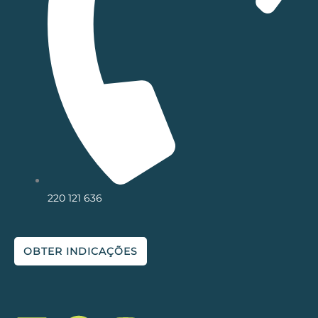
220 121 636
OBTER INDICAÇÕES
L
F
I
Y