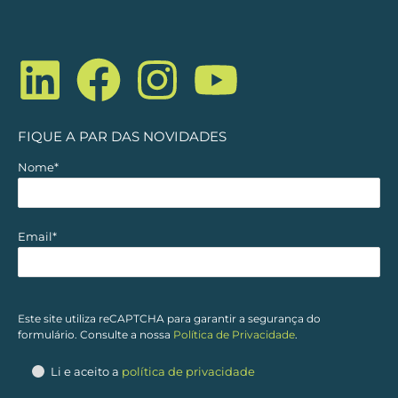
L
F
I
Y
i
a
n
o
n
c
s
u
FIQUE A PAR DAS NOVIDADES
k
e
t
t
Nome*
e
b
a
u
Email*
d
o
g
b
i
o
r
e
Este site utiliza reCAPTCHA para garantir a segurança do
formulário. Consulte a nossa
Política de Privacidade
.
n
k
a
Li e aceito a
política de privacidade