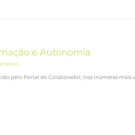
tomação e Autonomia
umanos
do pelo Portal do Colaborador, traz inúmeras mais va