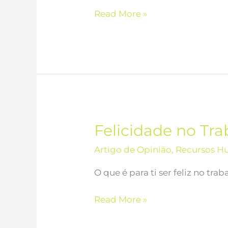
Read More »
Felicidade no Tr
Felicidade
no
Artigo de Opinião
,
Recursos H
Trabalho
–
O que é para ti ser feliz no tr
Muito
além
Read More »
da
Renumeração