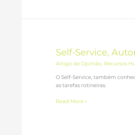
Self-Service, Au
Self-
Service,
Artigo de Opinião
,
Recursos H
Automação
e
O Self-Service, também conheci
Autonomia
as tarefas rotineiras.
Read More »