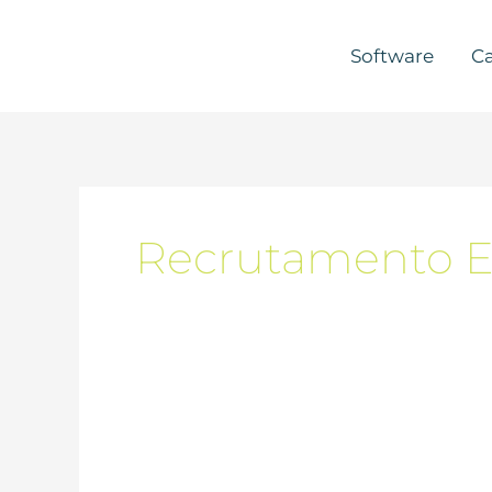
Skip
to
Software
Ca
content
Recrutamento E
Desafios
ao