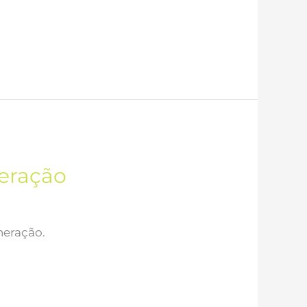
meração
neração.