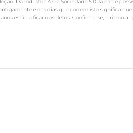
eção: Da Indústria 4.0 à Sociedade 5.0 Já não é poss
ntigamente e nos dias que correm isto significa qu
 anos estão a ficar obsoletos. Confirma-se, o ritmo a