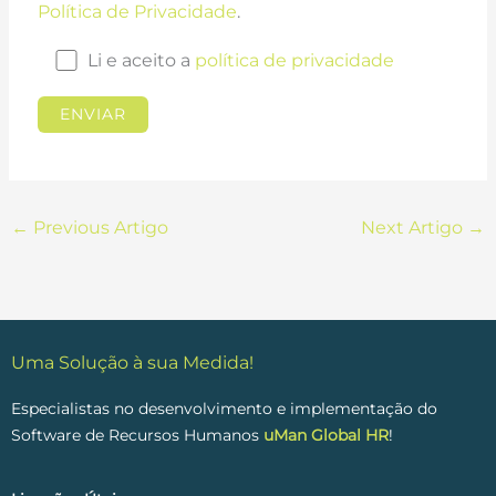
Política de Privacidade
.
Li e aceito a
política de privacidade
←
Previous Artigo
Next Artigo
→
Uma Solução à sua Medida!
Especialistas no desenvolvimento e implementação do
Software de Recursos Humanos
uMan Global HR
!