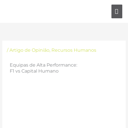
Skip
MA
to
content
ME
/
Artigo de Opinião
,
Recursos Humanos
Equipas de Alta Performance:
F1 vs Capital Humano