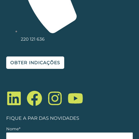
220 121 636
OBTER INDICAÇÕES
L
F
I
Y
i
a
n
o
n
c
s
u
FIQUE A PAR DAS NOVIDADES
k
e
t
t
Nome*