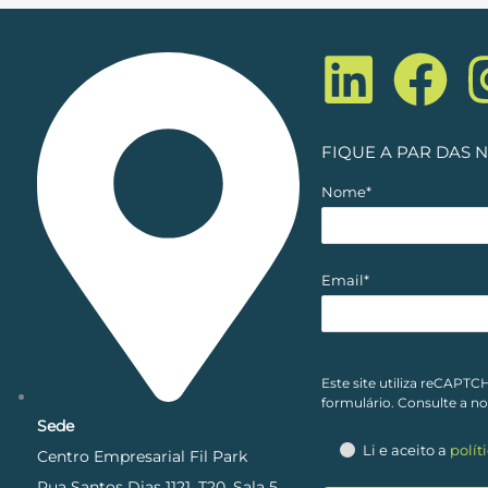
L
F
i
a
FIQUE A PAR DAS 
n
c
Nome*
k
e
e
b
Email*
d
o
i
o
Este site utiliza reCAPTC
formulário. Consulte a n
Sede
n
k
Li e aceito a
polít
Centro Empresarial Fil Park
Rua Santos Dias 1121, T20, Sala 5