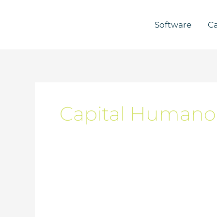
Skip
to
Software
Ca
content
Capital Humano
Capital
Humano