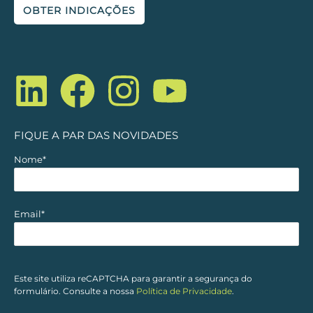
OBTER INDICAÇÕES
L
F
I
Y
i
a
n
o
n
c
s
u
FIQUE A PAR DAS NOVIDADES
k
e
t
t
Nome*
e
b
a
u
Email*
d
o
g
b
i
o
r
e
Este site utiliza reCAPTCHA para garantir a segurança do
formulário. Consulte a nossa
Política de Privacidade
.