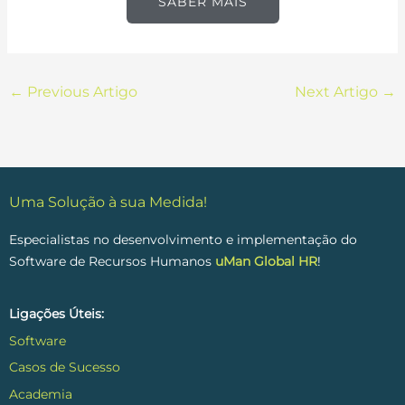
SABER MAIS
←
Previous Artigo
Next Artigo
→
Uma Solução à sua Medida!
Especialistas no desenvolvimento e implementação do
Software de Recursos Humanos
uMan Global HR
!
Ligações Úteis:
Software
Casos de Sucesso
Academia