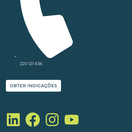
220 121 636
OBTER INDICAÇÕES
L
F
I
Y
i
a
n
o