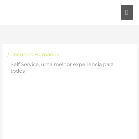
Skip
MA
to
content
ME
/
Recursos Humanos
Self Service, uma melhor experiência para
todos