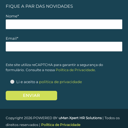
n
c
s
u
FIQUE A PAR DAS NOVIDADES
k
e
t
t
Nome*
e
b
a
u
Email*
d
o
g
b
i
o
r
e
Este site utiliza reCAPTCHA para garantir a segurança do
formulário. Consulte a nossa
Política de Privacidade
.
n
k
a
Li e aceito a
política de privacidade
m
Copyright 2026 POWERED BY
uMan Xpert HR Solutions
| Todos os
direitos reservados |
Política de Privacidade