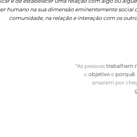
car e de estabelecer uma relação com algo ou algu
ser humano na sua dimensão eminentemente social 
comunidade, na relação e interação com os outro
“As pessoas
trabalham 
o
objetivo
e
porquê
anseiem por cheg