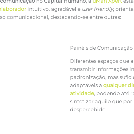
a
comunicação
no
Capital Humano
, a
uMan Xpert
está
olaborador
intuitivo, agradável e
user friendly
, orient
sso comunicacional, destacando-se entre outras:
Painéis de Comunicação
Diferentes espaços que a
transmitir informações 
padronização, mas sufici
adaptáveis a
qualquer d
atividade
, podendo até r
sintetizar aquilo que por
despercebido.