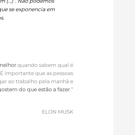
ém (…)”. Não podemos
que se exponencia em
s.
melhor
quando sabem qual é
. É importante que as pessoas
ar ao trabalho pela manhã e
gostem do que estão a fazer
.”
ELON MUSK