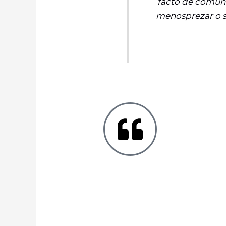
facto de comuni
menosprezar o 