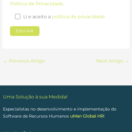
Política de Privacidade
.
Li e aceito a
política de privacidade
←
Previous Artigo
Next Artigo
→
Uma Solução à sua Medida!
Especialistas no desenvolvimento e implementação do
Software de Recursos Humanos
uMan Global HR
!