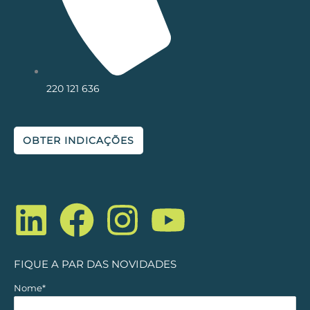
220 121 636
OBTER INDICAÇÕES
L
F
I
Y
i
a
n
o
n
c
s
u
FIQUE A PAR DAS NOVIDADES
k
e
t
t
Nome*