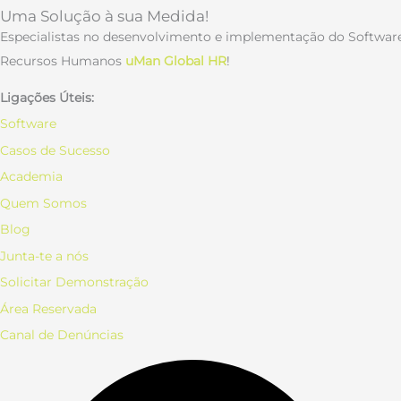
Uma Solução à sua Medida!
Especialistas no desenvolvimento e implementação do Softwar
Recursos Humanos
uMan Global HR
!
Ligações Úteis:
Software
Casos de Sucesso
Academia
Quem Somos
Blog
Junta-te a nós
Solicitar Demonstração
Área Reservada
Canal de Denúncias