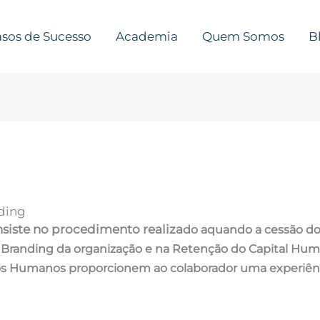
sos de Sucesso
Academia
Quem Somos
B
rding
siste no procedimento realiza
do aquando a cessão do 
Branding da organização e na Retenção do Capital Huma
os Humanos proporcionem ao colaborador uma experiênci