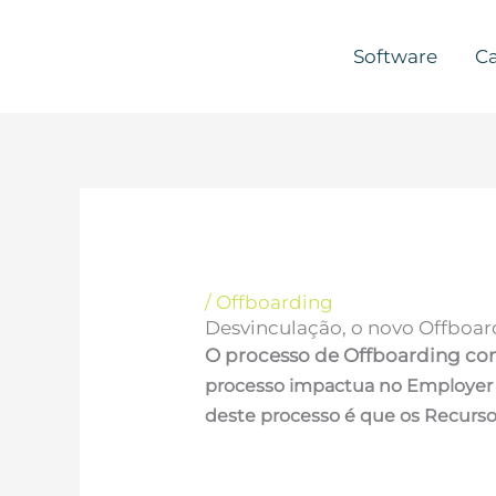
Skip
Linkedin
Facebook
Instagram
Youtube
to
Software
Ca
content
/
Offboarding
Desvinculação, o novo Offboa
O processo de Offboarding con
processo impactua no Employer 
deste processo é que os Recurs