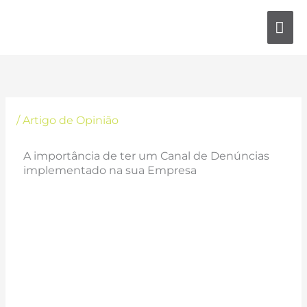
Skip
MA
to
content
ME
/
Artigo de Opinião
A importância de ter um Canal de Denúncias
implementado na sua Empresa