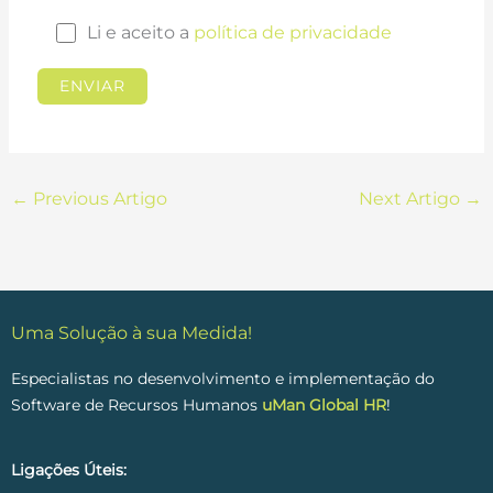
Li e aceito a
política de privacidade
←
Previous Artigo
Next Artigo
→
Uma Solução à sua Medida!
Especialistas no desenvolvimento e implementação do
Software de Recursos Humanos
uMan Global HR
!
Ligações Úteis: