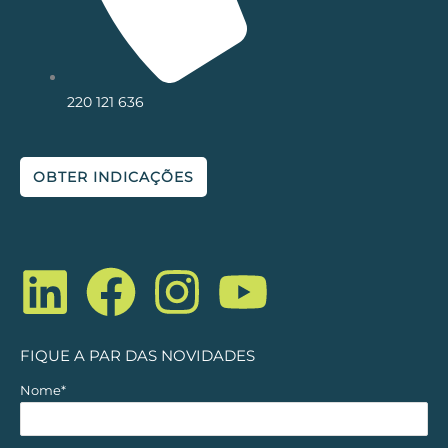
220 121 636
OBTER INDICAÇÕES
L
F
I
Y
i
a
n
o
n
c
s
u
FIQUE A PAR DAS NOVIDADES
k
e
t
t
Nome*