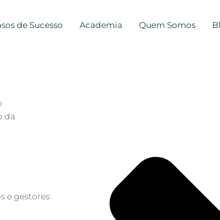
sos de Sucesso
Academia
Quem Somos
B
o
o da
s e gestores