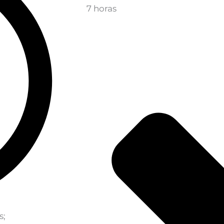
7 horas
s;