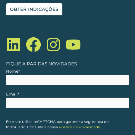
OBTER INDICAÇÕES
L
F
I
Y
i
a
n
o
n
c
s
u
FIQUE A PAR DAS NOVIDADES
Nome*
k
e
t
t
e
b
a
u
Email*
d
o
g
b
i
o
r
e
Este site utiliza reCAPTCHA para garantir a segurança do
formulário. Consulte a nossa
Política de Privacidade
.