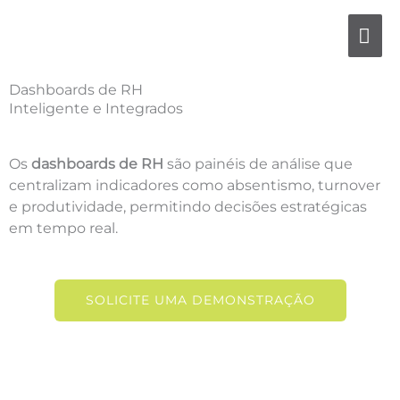
Skip
MA
to
content
ME
Dashboards de RH
Inteligente e Integrados
Os
dashboards de RH
são painéis de análise que
centralizam indicadores como absentismo, turnover
e produtividade, permitindo decisões estratégicas
em tempo real.
SOLICITE UMA DEMONSTRAÇÃO